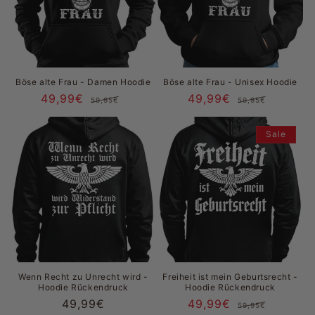
Böse alte Frau - Damen Hoodie
Böse alte Frau - Unisex Hoodie
49,99€
Normaler
Verkaufspreis
49,99€
Normal
Verkau
59,95€
59,95€
Preis
Preis
Sale
Wenn Recht zu Unrecht wird -
Freiheit ist mein Geburtsrecht -
Hoodie Rückendruck
Hoodie Rückendruck
Normaler
49,99€
49,99€
Normal
Verkau
59,95€