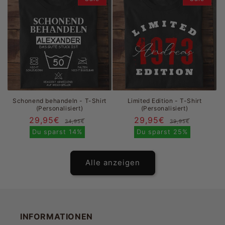
Schonend behandeln - T-Shirt
Limited Edition - T-Shirt
(Personalisiert)
(Personalisiert)
29,95€
Normaler
Verkaufspreis
29,95€
Normal
Verkau
34,95€
39,95€
Preis
Preis
Du sparst
14%
Du sparst
25%
Alle anzeigen
INFORMATIONEN