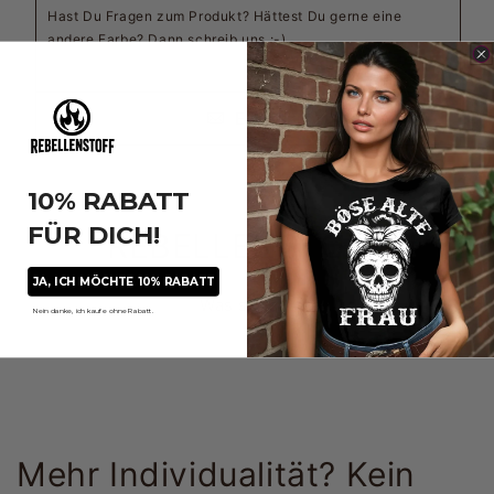
Hast Du Fragen zum Produkt? Hättest Du gerne eine
andere Farbe? Dann schreib uns :-)
E-Mail
10% RABATT
FÜR DICH!
REBELLENSTOFF
JA, ICH MÖCHTE 10% RABATT
Was sonst?
Nein danke, ich kaufe ohne Rabatt.
Mehr Individualität? Kein