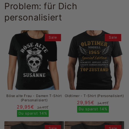
Problem: für Dich
personalisiert
Sale
Sale
Böse alte Frau - Damen T-Shirt
Oldtimer - T-Shirt (Personalisiert)
(Personalisiert)
29,95€
Normal
Verkau
34,95€
29,95€
Normaler
Verkaufspreis
34,95€
Preis
Du sparst
14%
Preis
Du sparst
14%
Sale
Sale