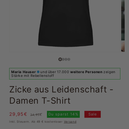
Maria Hauser
und über 17.000
weitere Personen
zeigen
Stärke mit Rebellenstoff
Zicke aus Leidenschaft -
Damen T-Shirt
29,95€
Normaler
Verkaufspreis
Du sparst
14%
Sale
34,95€
Preis
Inkl. Steuern. Ab 49 € kostenloser
Versand